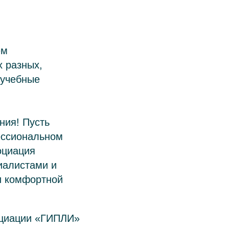
ем
 разных,
 учебные
ния! Пусть
ессиональном
оциация
иалистами и
и комфортной
оциации «ГИПЛИ»