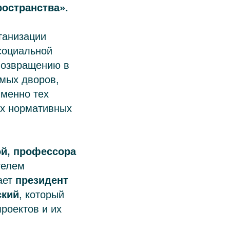
остранства».
ганизации
 социальной
возвращению в
мых дворов,
именно тех
их нормативных
й, профессора
телем
ает
президент
ский
, который
роектов и их