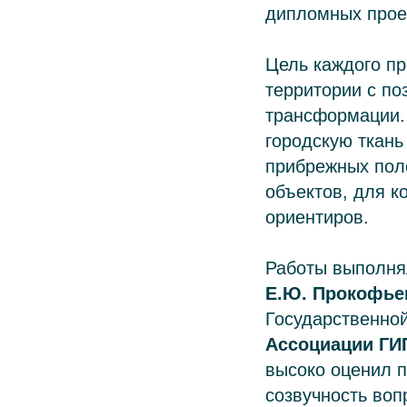
дипломных проек
Цель каждого пр
территории с по
трансформации.
городскую ткан
прибрежных поло
объектов, для к
ориентиров.
Работы выполня
Е.Ю. Прокофье
Государственно
Ассоциации ГИ
высоко оценил п
созвучность воп