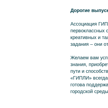
Дорогие выпус
Ассоциация ГИПЛ
первоклассных 
креативных и т
задания – они о
Желаем вам успе
знания, приобр
пути и способст
«ГИПЛИ» всегда
готова поддержа
городской среды