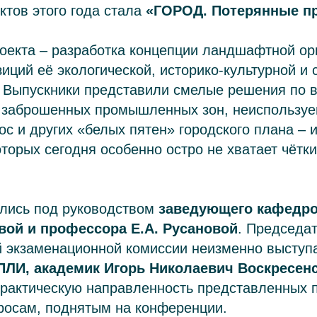
тов этого года стала
«ГОРОД. Потерянные пр
оекта – разработка концепции ландшафтной ор
зиций её экологической, историко-культурной и
 Выпускники представили смелые решения по 
ь заброшенных промышленных зон, неиспользуе
с и других «белых пятен» городского плана – 
оторых сегодня особенно остро не хватает чётк
лись под руководством
заведующего кафедро
вой и профессора Е.А. Русановой
. Председа
й экзаменационной комиссии неизменно выступ
ПЛИ, академик Игорь Николаевич Воскресен
рактическую направленность представленных п
росам, поднятым на конференции.