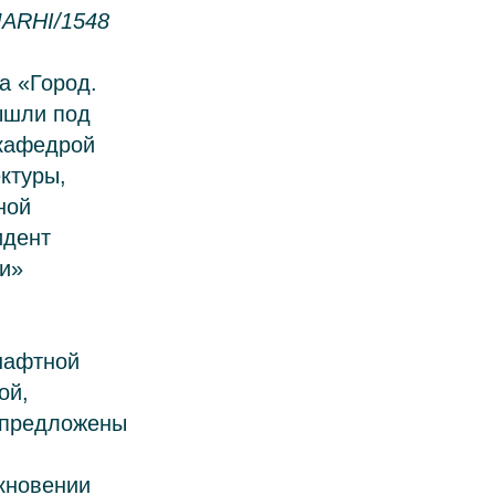
MARHI/1548
а «Город.
ышли под
кафедрой
ктуры,
ной
идент
и»
шафтной
ой,
и предложены
кновении