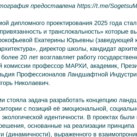
ография предоставлена https://t.me/Sogetsu
ой дипломного проектирования 2025 года стал
привязанность и транслокальность» которые в
рокофьевой Екатерины Юрьевны (заведующей 
хитектура», директор школы, кандидат архите
 более 20 лет возглавляет работу государствен
й комиссии профессор МАРХИ, академик, През
льдия Профессионалов Ландшафтной Индустри
горь Николаевич.
ми стояла задача разработать концепцию ланд
ритории с позиций её эмоциональной, социальн
 экологической идентичности. В проектах был
решения, основанные на реализации принципа
и (динамичности), выраженного в взаимопрони