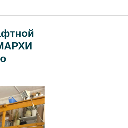
афтной
 МАРХИ
го