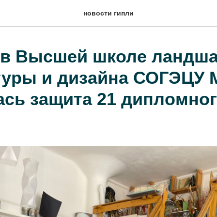
новости гипли
 в Высшей школе ландш
туры и дизайна СОГЭЦУ
ась защита 21 дипломно