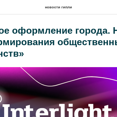
новости гипли
ое оформление города.
рмирования общественн
нств»