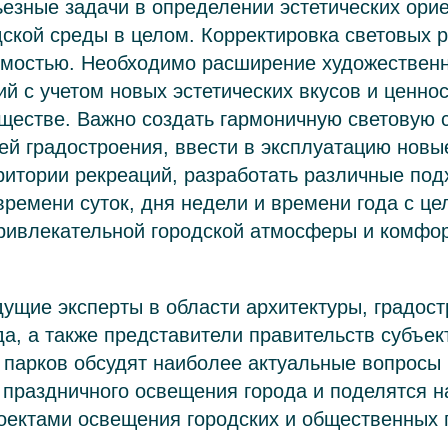
езные задачи в определении эстетических ори
дской среды в целом. Корректировка световых 
имостью. Необходимо расширение художествен
й с учетом новых эстетических вкусов и ценно
ществе. Важно создать гармоничную световую с
ей градостроения, ввести в эксплуатацию нов
итории рекреаций, разработать различные под
времени суток, дня недели и времени года с ц
ривлекательной городской атмосферы и комфо
ущие эксперты в области архитектуры, градост
а, а также представители правительств субъе
 парков обсудят наиболее актуальные вопросы
 праздничного освещения города и поделятся 
оектами освещения городских и общественных 