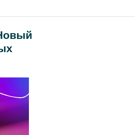
 Новый
ых