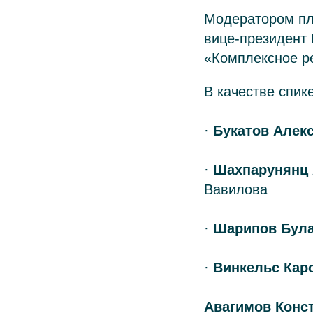
Модератором пл
вице-президент
«Комплексное р
В качестве спик
·
Букатов Алек
·
Шахпарунянц 
Вавилова
·
Шарипов Бул
·
Винкельс Кар
Авагимов Конст