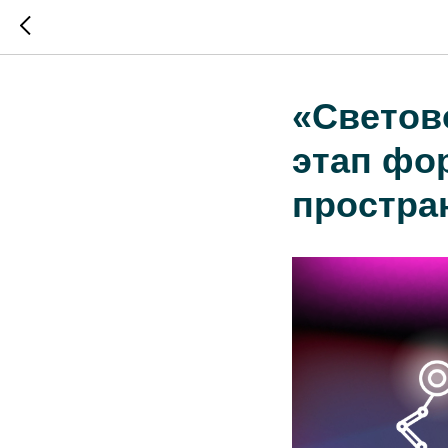
«Светов
этап фо
простра