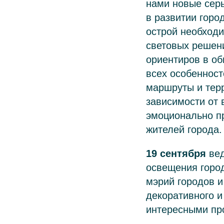
нами новые серь
в развитии горо
острой необход
световых решени
ориентиров в об
всех особенност
маршруты и терр
зависимости от 
эмоционально п
жителей города.
19 сентября
вед
освещения город
мэрий городов и
декоративного и
интересными пр