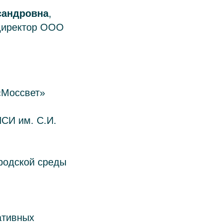
сандровна
,
директор ООО
«Моссвет»
СИ им. С.И.
ородской среды
ативных