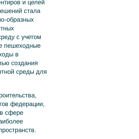
ентиров и целей
решений стала
но-образных
стных
реду с учетом
ые пешеходные
ходы в
елью создания
ртной среды для
роительства,
ктов федерации,
 в сфере
наиболее
пространств.