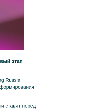
овый этап
ing Russia
а формирования
и ставят перед