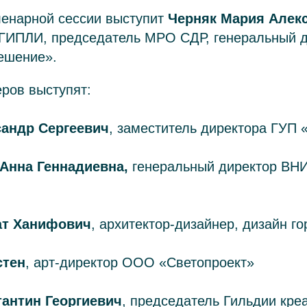
енарной сессии выступит
Черняк Мария Алек
 ГИПЛИ, председатель МРО СДР, генеральный 
ешение».
еров выступят:
сандр Сергеевич
, заместитель директора ГУП 
Анна Геннадиевна,
генеральный директор ВНИ
ат Ханифович
, архитектор-дизайнер, дизайн г
стен
, арт-директор ООО «Светопроект»
антин Георгиевич
, председатель Гильдии кре