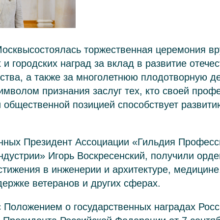
Москвысостоялась торжественная церемония вр
 и городских наград за вклад в развитие отече
сства, а также за многолетнюю плодотворную д
имволом признания заслуг тех, кто своей проф
 общественной позицией способствует развити
нных Президент Ассоциации «Гильдия Профес
дустрии» Игорь Воскресенский, получили орде
ижения в инженерии и архитектуре, медицине,
ержке ветеранов и других сферах.
с Положением о государственных наградах Рос