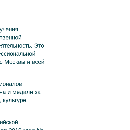
учения
ственной
еятельность. Это
ессиональной
ю Москвы и всей
сионалов
на и медали за
 культуре,
сийской