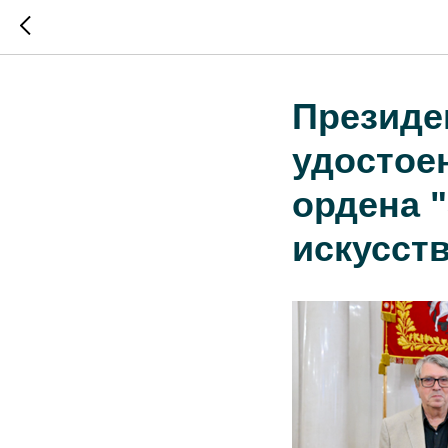
Президе
удостое
ордена "
искусст