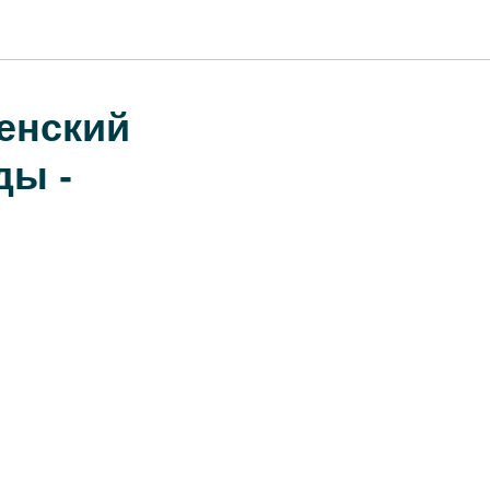
енский
ды -