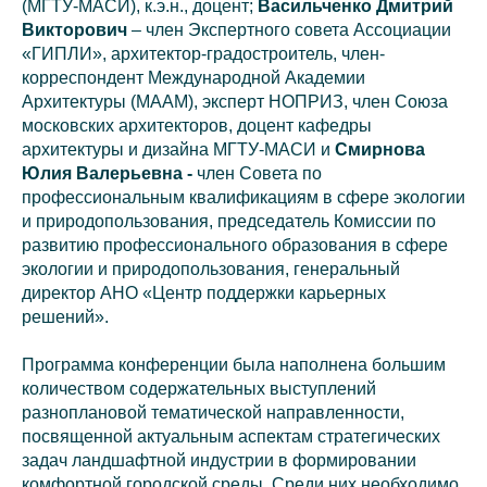
(МГТУ-МАСИ), к.э.н., доцент;
Васильченко Дмитрий
Викторович
– член Экспертного совета Ассоциации
«ГИПЛИ», архитектор-градостроитель, член-
корреспондент Международной Академии
Архитектуры (МААМ), эксперт НОПРИЗ, член Союза
московских архитекторов, доцент кафедры
архитектуры и дизайна МГТУ-МАСИ и
Смирнова
Юлия Валерьевна -
член Совета по
профессиональным квалификациям в сфере экологии
и природопользования, председатель Комиссии по
развитию профессионального образования в сфере
экологии и природопользования, генеральный
директор АНО «Центр поддержки карьерных
решений».
Программа конференции была наполнена большим
количеством содержательных выступлений
разноплановой тематической направленности,
посвященной актуальным аспектам стратегических
задач ландшафтной индустрии в формировании
комфортной городской среды. Среди них необходимо